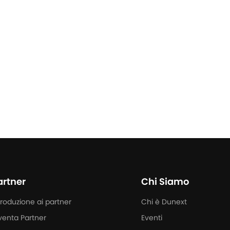
Scopri di più
artner
Chi Siamo
troduzione ai partner
Chi è Dunext
venta Partner
Eventi