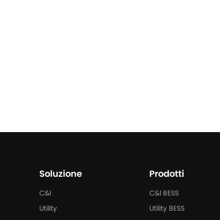
Scopri di più
Sco
Soluzione
Prodotti
C&I
C&l BESS
Utility
Utility BESS