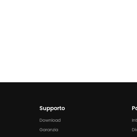
pri di più
Scopri di più
Supporto
P
Download
In
Garanzia
Di