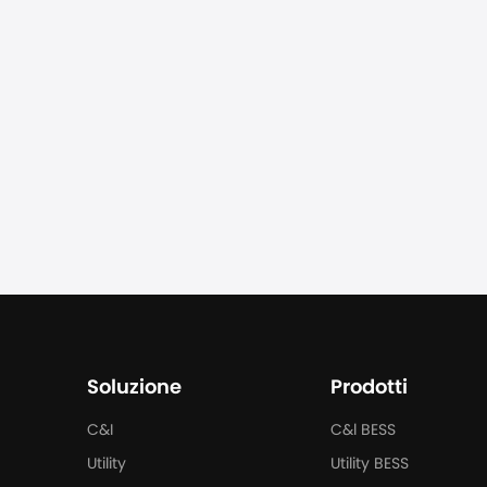
Soluzione
Prodotti
C&I
C&l BESS
Utility
Utility BESS