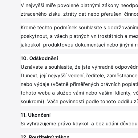
V nejvyšší míře povolené platnými zákony neodpo
ztraceného zisku, ztráty dat nebo přerušení činno
Kromě těchto podmínek souhlasíte s dodržováním
poskytnout, a všech platných vnitrostátních a me
jakoukoli produktovou dokumentací nebo jinými m
10. Odškodnění
Uznáváte a souhlasíte, že jste výhradně odpovědn
Dunext, její nejvyšší vedení, ředitele, zaměstnan
nebo výdaje (včetně přiměřených právních poplatků
tohoto webu a služeb vámi nebo vašimi klienty, vč
soukromí). Vaše povinnosti podle tohoto oddílu zů
11. Ukončení
Si vyhrazujeme právo kdykoli a bez udání důvodu
12. Použitelný zákon