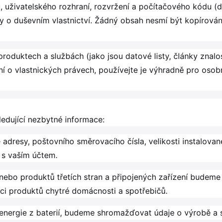
, uživatelského rozhraní, rozvržení a počítačového kódu (d
y o duševním vlastnictví. Žádný obsah nesmí být kopírová
roduktech a službách (jako jsou datové listy, články znal
í o vlastnických právech, používejte je výhradně pro osob
edující nezbytné informace:
adresy, poštovního směrovacího čísla, velikosti instalova
 s vaším účtem.
ebo produktů třetích stran a připojených zařízení budeme 
aci produktů chytré domácnosti a spotřebičů.
energie z baterií, budeme shromažďovat údaje o výrobě a 