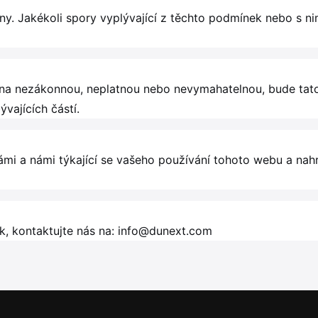
íny. Jakékoli spory vyplývající z těchto podmínek nebo s n
ána nezákonnou, neplatnou nebo nevymahatelnou, bude tato
vajících částí.
mi a námi týkající se vašeho používání tohoto webu a na
ek, kontaktujte nás na: info@dunext.com