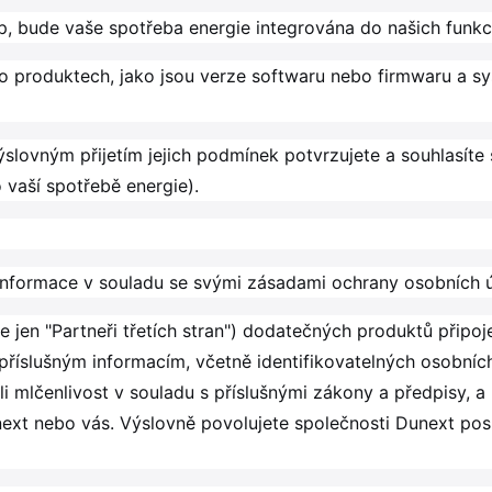
up, bude vaše spotřeba energie integrována do našich funkc
 produktech, jako jsou verze softwaru nebo firmwaru a 
výslovným přijetím jejich podmínek potvrzujete a souhlasít
vaší spotřebě energie).
nformace v souladu se svými zásadami ochrany osobních ú
e jen "Partneři třetích stran") dodatečných produktů připo
říslušným informacím, včetně identifikovatelných osobních
li mlčenlivost v souladu s příslušnými zákony a předpisy, a
ext nebo vás. Výslovně povolujete společnosti Dunext pos