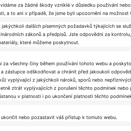
vídáme za žádné škody vzniklé v důsledku používání nebo
sti, a to ani v případě, že jsme byli upozorněni na možnost
 jakýchkoli dalších písemných požadavků týkajících se sl
zinárodních zákonů a předpisů. Jste odpovědni za kontrolu,
ateriály, které můžeme poskytnout.
i za všechny činy během používání tohoto webu a poskytov
ce a zástupce odškodňovat a chránit před jakoukoli odpověd
) vyplývající z jakýchkoli nároků, sporů nebo nepříznivých
etně ztrát vyplývajících z porušení těchto podmínek nebo p
stanou v platnosti i po ukončení platnosti těchto podmíne
 ukončit nebo pozastavit váš přístup k tomuto webu.