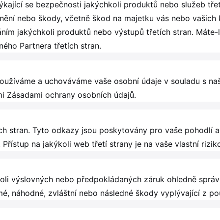
ající se bezpečnosti jakýchkoli produktů nebo služeb třetíc
ění nebo škody, včetně škod na majetku vás nebo vašich kl
ním jakýchkoli produktů nebo výstupů třetích stran. Máte-l
ného Partnera třetích stran.
užíváme a uchováváme vaše osobní údaje v souladu s naš
mi Zásadami ochrany osobních údajů.
h stran. Tyto odkazy jsou poskytovány pro vaše pohodlí
řístup na jakýkoli web třetí strany je na vaše vlastní rizik
hkoli výslovných nebo předpokládaných záruk ohledně správ
é, náhodné, zvláštní nebo následné škody vyplývající z po