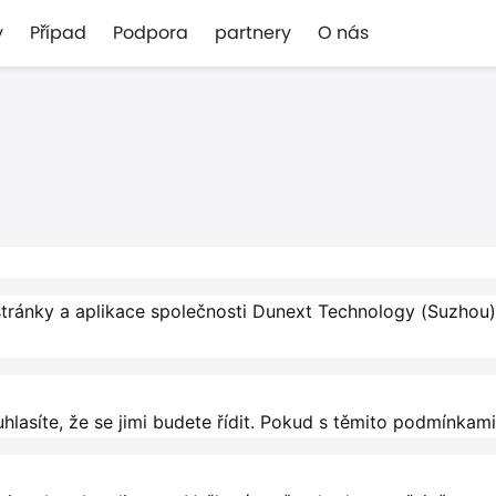
y
Případ
Podpora
partnery
O nás
ránky a aplikace společnosti Dunext Technology (Suzhou) C
asíte, že se jimi budete řídit. Pokud s těmito podmínkami