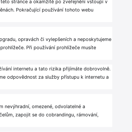
této stránce a okamžitě po zveřejnění vstoupí v
měnách. Pokračující používání tohoto webu
pgradu, opravách či vylepšeních a neposkytujeme
rohlížeče. Při používání prohlížeče musíte
vání internetu a tato rizika přijímáte dobrovolně.
eme odpovědnost za služby přístupu k internetu a
ám nevýhradní, omezené, odvolatelné a
účelům, zapojit se do cobrandingu, rámování,