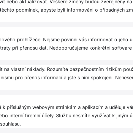
it nebo aktualizovat. Veškeré změny budou zveřejněny na 
í těchto podmínek, abyste byli informováni o případných z
vého prohlížeče. Nejsme povinni vás informovat o jeho u
áty při přenosu dat. Nedoporučujeme konkrétní software p
it na vlastní náklady. Rozumíte bezpečnostním rizikům použí
anismu pro přenos informací a jste s ním spokojeni. Nenes
tví k příslušným webovým stránkám a aplikacím a uděluje v
o interní firemní účely. Službu nesmíte využívat k jiným 
souhlasu.