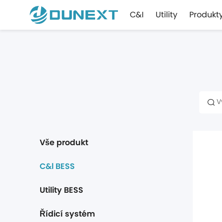
C&I
Utility
Produkt
Vše produkt
C&l BESS
Utility BESS
Řídicí systém