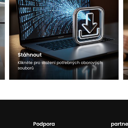
Stáhnout
Klikněte pro stažení potřebných oborových
souborů
Objevte více
Podpora
partne