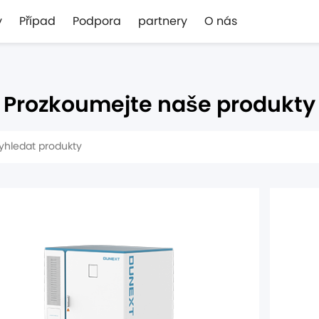
y
Případ
Podpora
partnery
O nás
Prozkoumejte naše produkty