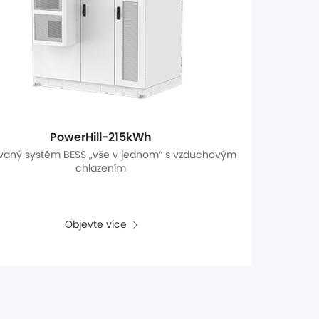
PowerHill-215kWh
vaný systém BESS „vše v jednom“ s vzduchovým
chlazením
Objevte více