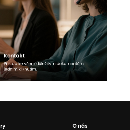
Kontakt
Přístup ke všem důležitým dokumentům
jedním kliknutím.
Objevte více
ry
O nás