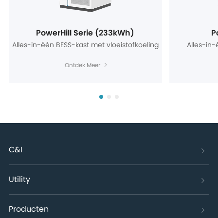
PowerHill Serie (233kWh)
P
Alles-in-één BESS-kast met vloeistofkoeling
Alles-in
Ontdek Meer
C&I
Utility
Producten