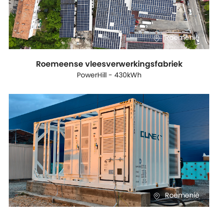
Roemenië
Roemeense vleesverwerkingsfabriek
PowerHill - 430kWh
Roemenië