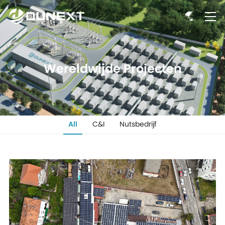
Wereldwijde Projecten
All
C&I
Nutsbedrijf