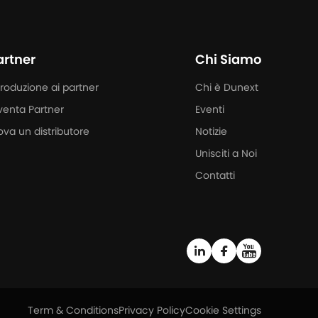
artner
Chi Siamo
troduzione ai partner
Chi è Dunext
venta Partner
Eventi
ova un distributore
Notizie
Unisciti a Noi
Contatti
Term & Conditions
Privacy Policy
Cookie Settings