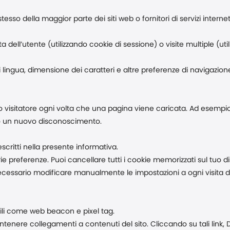
tesso della maggior parte dei siti web o fornitori di servizi interne
 dell’utente (utilizzando cookie di sessione) o visite multiple (uti
i lingua, dimensione dei caratteri e altre preferenze di navigazion
o visitatore ogni volta che una pagina viene caricata. Ad esempi
do un nuovo disconoscimento.
escritti nella presente informativa.
oprie preferenze. Puoi cancellare tutti i cookie memorizzati sul tu
necessario modificare manualmente le impostazioni a ogni visita de
imili come web beacon e pixel tag.
enere collegamenti a contenuti del sito. Cliccando su tali link, 