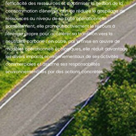
l'efficacité des ressources et d'optimiser la gestion de la
consommation d'énergie, afin de réduire le gaspillage de
ressources au niveau de sa base opérationnelle ;
parallèlement, elle promeut activement le recours à
l'énergie propre pour accélérer sa transition vers la
neutralité carbone ; en outre, par la mise en œuvre de
modèles opérationnels écologiques, elle réduit davantage
les divers impacts environnementaux de ses activités
commerciales et assume ses responsabilités
environnementales par des actions concrètes.