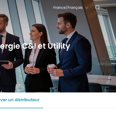
France/Français
rgie C&I et Utility
ver un distributeur