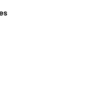
es
Romania
MRB Electric