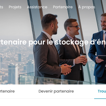
ts
Projets
Assistance
Partenaire
À propos
tenaire pour le stockage d’éne
rtenaire
Devenir partenaire
Trou