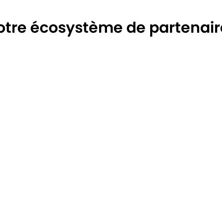
otre écosystème de partenair
Pakistan
BH Renewable Energy