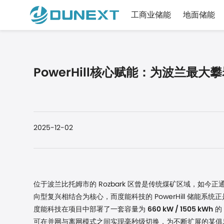
工商业储能
地面储能
PowerHill核心赋能：为波兰最
2025-12-02
位于波兰比托姆市的
Rozbark 区曾是传统煤矿区域，如
向型复兴相结合为核心，而
度能科技
的
PowerHill 储能
度能科技
在项目中部署了一套容量为
660 kW / 1505 kWh
的
可在并网与离网模式之间实现毫秒级切换，为不断扩展的
某俱