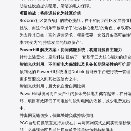
助居住设施提供稳定、清洁的电力保障。
项目挑战：将能源转化为社区价值
Rozbark社区复兴项目的核心挑战，在于如何为社区发展
挑战，而这个俱乐部
被赋予了
“社区核心枢纽”的角色，承载
为支撑其日益丰富的运营需求，项目需要一套既具备高可靠性
本”转变为“可持续发展的战略资产”。
PowerHill 解决方案：协同储能系统，构建能源自主能力
针对上述需求，度能科技
提供了一套基于三大核心能力的综
智能光伏利用、不间断电力保障以及具备长期经济性的可扩展
预制化的
PowerHill系统通过DuLink 智能云平台进
更多资源投入到其社区使命之中。
智能光伏利用，最大化自发自用比例
PowerHill系统可将白天产生的多余光伏电力储存起来，
环，项目有效降低了高电价时段对电网的依赖，减少电费支出
中。
并离网无缝切换，保障关键负载持续供电
PCC自动切换装置支持系统在并网与离网模式之间实现毫秒
明、公共活动区及辅助居住单元等关键负载持续供电。