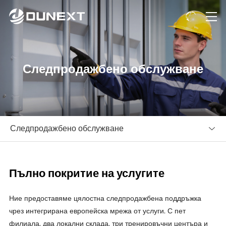
Следпродажбено обслужване
Следпродажбено обслужване
Пълно покритие на услугите
Ние предоставяме цялостна следпродажбена поддръжка
чрез интегрирана европейска мрежа от услуги. С пет
филиала, два локални склада, три тренировъчни центъра и