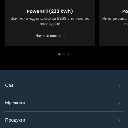
PowerHill (233 kWh)
Po
Всичко-в-едно шкаф за BESS с течностно
Интегрирана 
охлаждане
в
Научете повече
C&I
Мрежови
Продукти