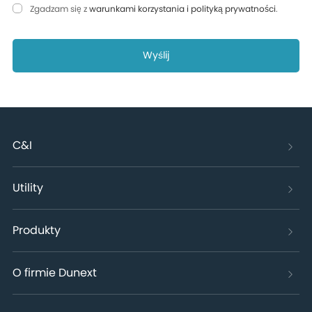
Zgadzam się z
warunkami korzystania i polityką prywatności
.
Wyślij
C&I
Utility
Produkty
O firmie Dunext