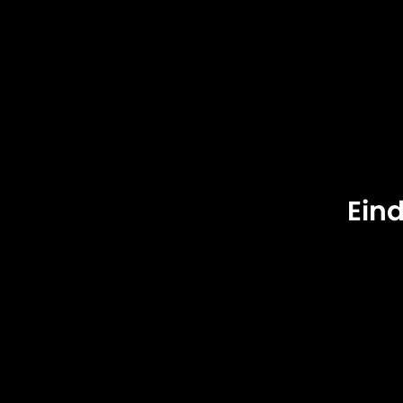
Precisie Vloeistofkoeling
Eind