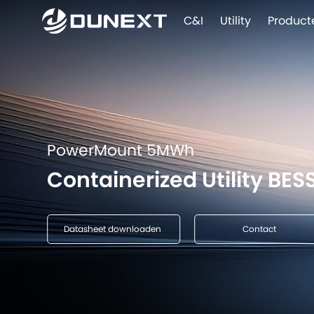
C&I
Utility
Product
PowerMount 5MWh
Containerized Utility BES
Datasheet downloaden
Contact