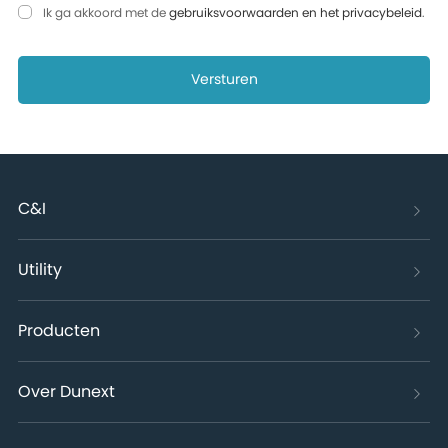
Ik ga akkoord met de
gebruiksvoorwaarden en het privacybeleid
.
Versturen
C&I
Utility
Producten
Over Dunext