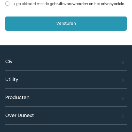
Ik ga akkoord met de
gebruiksvoorwaarden en het privacybeleid
.
Versturen
C&I
Utility
Producten
Over Dunext