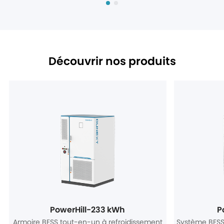
Découvrir nos produits
PowerHill-233 kWh
P
Armoire BESS tout-en-un à refroidissement
Système BESS