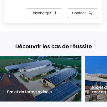
Télécharger
Contact
Découvrir les cas de réussite
Projet 
Projet de ferme avicole
mer en 