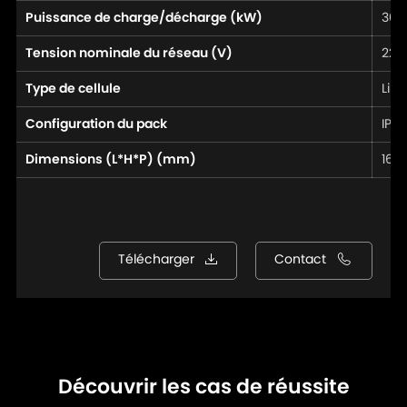
Puissance de charge/décharge (kW)
30/
Tension nominale du réseau (V)
220
Type de cellule
LiF
Configuration du pack
IP2
Dimensions (L*H*P) (mm)
1686
Télécharger
Contact
Découvrir les cas de réussite