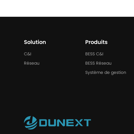
Solution
Produits
C&I
BESS C&I
Réseau
BESS Réseau
Système de gestion