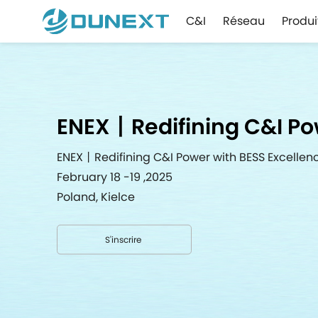
C&I
Réseau
Produi
ENEX丨Redifining C&I Pow
ENEX丨Redifining C&I Power with BESS Excellen
February 18 -19 ,2025
Poland, Kielce
S'inscrire