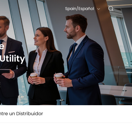
Spain/Español
e
tility
tre un Distribuidor