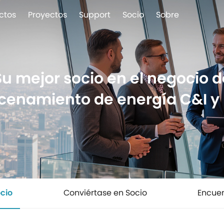
ctos
Proyectos
Support
Socio
Sobre
Su mejor socio en el negocio d
enamiento de energía C&I y U
ocio
Conviértase en Socio
Encuen