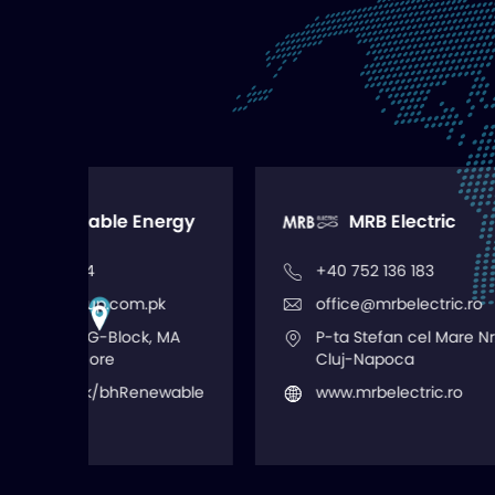
gy
MRB Electric
+40 752 136 183
+
office@mrbelectric.ro
i
P-ta Stefan cel Mare Nr. 4,
w
Cluj-Napoca
ble
www.mrbelectric.ro