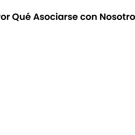
or Qué Asociarse con Nosotr
Únase al Programa de S
desbloquee un camino e