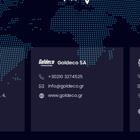
Goldeco SA
Maysun Solar
30210 3274525
+36 309 163 638
nfo@goldeco.gr
david@maysunsolar
ww.goldeco.gr
1107 Budapest Monor
E2-3
www.maysunsolar.