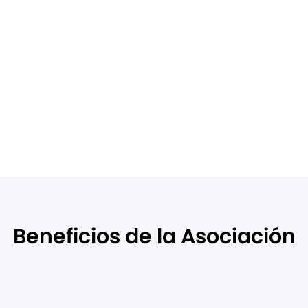
cias de clientes
ionada, lo que le
r un crecimiento
or
Beneficios de la Asociación