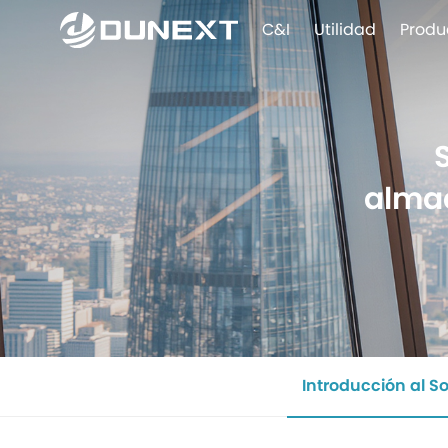
C&I
Utilidad
Produ
almac
Introducción al S