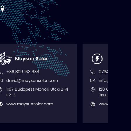
Electroflow Supplies
07349 014673
.com
info@electroflowsupplies.co.uk
i Utca 2-4
128 City Road, London, EC1V
2NX, United Kingdom
com
www.electroflowsupplies.co.uk