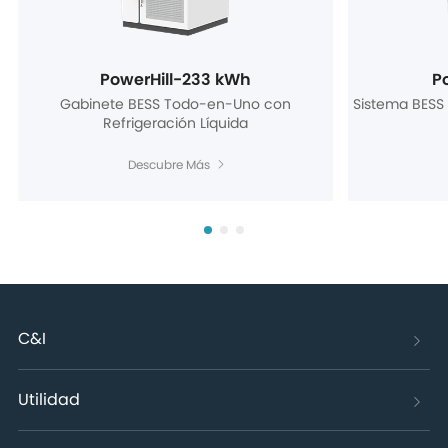
PowerHill-233 kWh
P
Gabinete BESS Todo-en-Uno con
Sistema BESS 
Refrigeración Líquida
Descubre Más
C&I
Utilidad