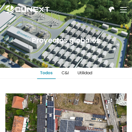
Proyectos globales
Todos
C&I
Utilidad