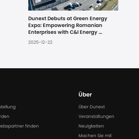
Dunext Debuts at Green Energy 
Expo: Empowering Romanian 
Enterprises with C&I Energy 
Storage Solutions
2025-12-22
Über
stellung
Über Dunext
rden
Veranstaltungen
iebspartner finden
Neuigkeiten
Machen Sie mit