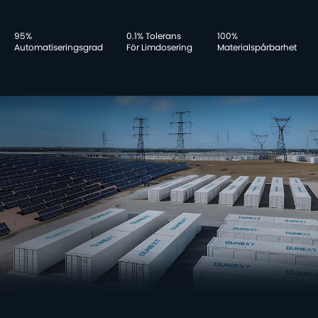
95%
0.1% Tolerans
100%
Automatiseringsgrad
För Limdosering
Materialspårbarhet