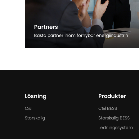
Partners
Bästa partner inom förnybar energiindustrin
Läs mer
Lösning
Produkter
C&I
C&l BESS
Storskalig
Storskalig BESS
Ledningssystem