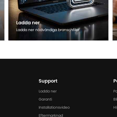
Ladda ner
Ladda ner nödvändiga branschfiler
Läs mer
Support
P
Ladda ner
Pa
Garanti
Bl
Installationsvideo
Hi
Eftermarknad