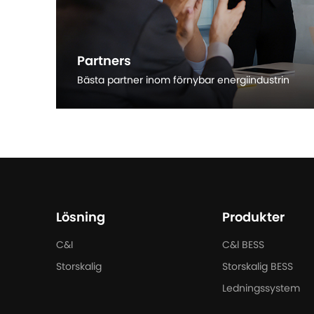
Partners
Bästa partner inom förnybar energiindustrin
Läs mer
Lösning
Produkter
C&I
C&l BESS
Storskalig
Storskalig BESS
Ledningssystem