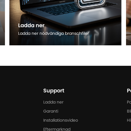
Ladda ner
Ladda ner nödvändiga branschfiler
Läs mer
Support
P
Ladda ner
Pa
Garanti
Bl
Installationsvideo
Hi
Eftermarknad