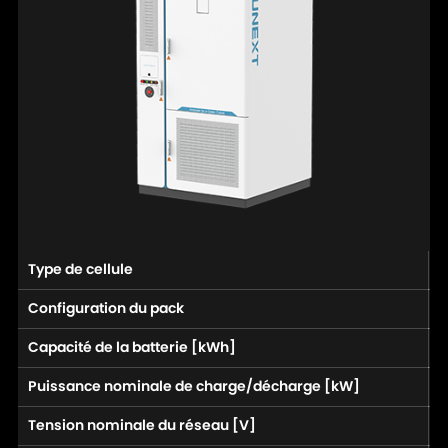
Type de cellule
L
Configuration du pack
(
Capacité de la batterie [kWh]
2
Puissance nominale de charge/décharge [kW]
1
Tension nominale du réseau [V]
2