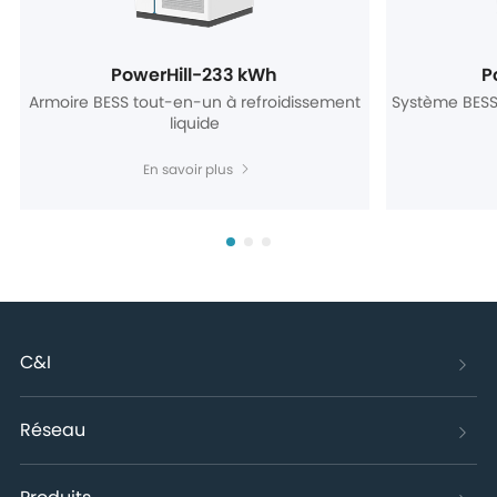
PowerHill-233 kWh
P
Armoire BESS tout-en-un à refroidissement
Système BESS
liquide
En savoir plus
C&I
Réseau