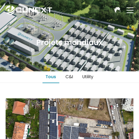
Projets mondiaux
Tous
C&I
Utility