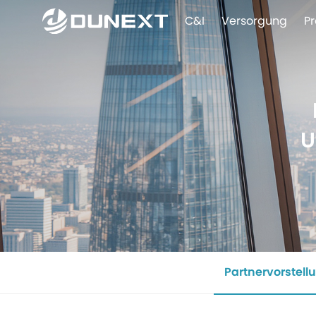
C&I
Versorgung
P
U
Partnervorstell