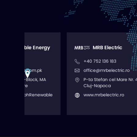
MRB Electric
+40 752 136 183
+30
office@mrbelectric.ro
inf
P-ta Stefan cel Mare Nr. 4,
www
Cluj-Napoca
e
www.mrbelectric.ro