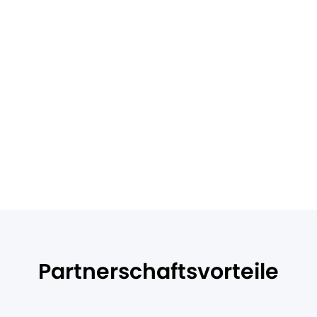
enz, Projekte
zudem Zugang zu
n und ein sorgfältig
rvices anbieten und
n.
Partnerschaftsvorteile