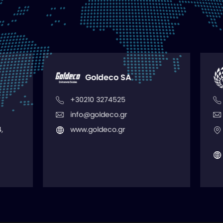
Goldeco SA
Maysun Solar
210 3274525
+36 309 163 638
o@goldeco.gr
david@maysunsolar.
.goldeco.gr
1107 Budapest Monori 
E2-3
www.maysunsolar.co