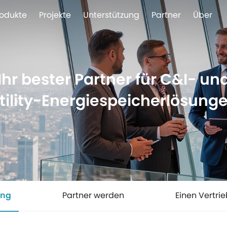
rodukte
Projekte
Unterstützung
Partner
Über
Ihr bester Partner für C&I- un
tility-Energiespeicherlösung
ung
Partner werden
Einen Vertri