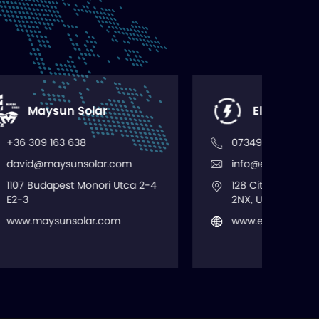
Electroflow Supplies
07349 014673
com
info@electroflowsupplies.co.uk
Utca 2-4
128 City Road, London, EC1V
2NX, United Kingdom
m
www.electroflowsupplies.co.uk