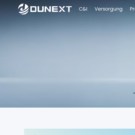
C&I
Versorgung
P