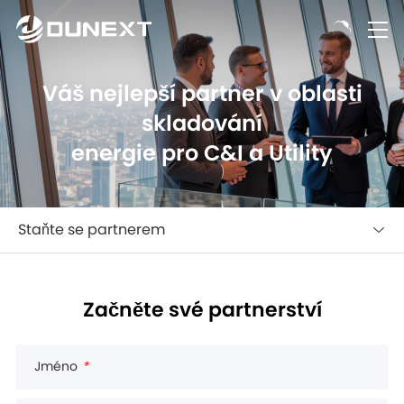
Váš nejlepší partner v oblasti
skladování
energie pro C&I a Utility
Staňte se partnerem
Začněte své partnerství
Jméno
*