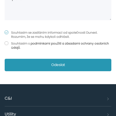
Souhlasím se zasíláním informací od společnosti Dunext.
Rozumím, že se mohu kdykoli odhlásit.
Souhlasím s
podmínkami použití a zásadami ochrany osobních
údajů
.
Odeslat
C&I
Utility