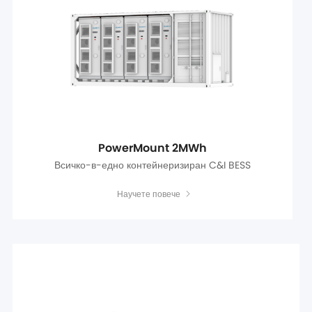
PowerMount 2MWh
Всичко-в-едно контейнеризиран C&I BESS
Научете повече